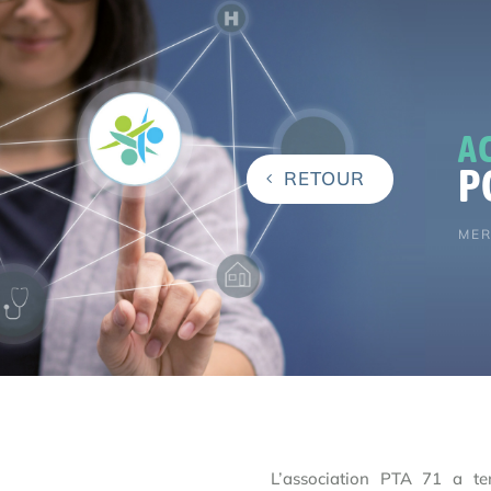
A
P
RETOUR
MER
L’association PTA 71 a t