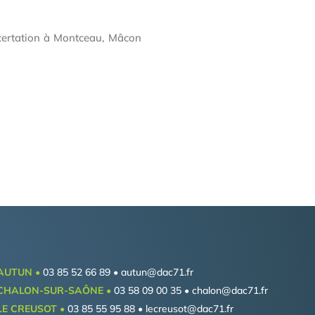
ncertation à Montceau, Mâcon
AUTUN •
03 85 52 66 89 •
autun@dac71.fr
CHALON-SUR-SAÔNE •
03 58 09 00 35 •
chalon@dac71.fr
LE CREUSOT •
03 85 55 95 88 •
lecreusot@dac71.fr