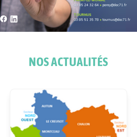
PARAY-LE-MONIAL
03 85 24 32 64
paray@dac71.fr
TOURNUS
03 85 51 35 78
tournus@dac71.fr
NOS ACTUALITÉS