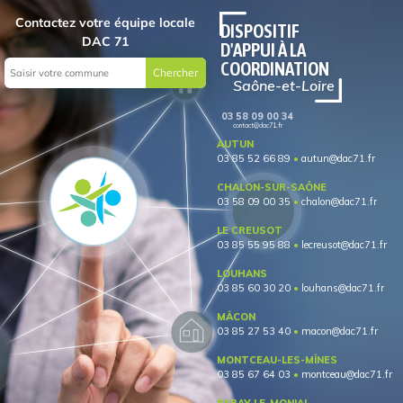
Contactez votre équipe locale
DAC 71
03 58 09 00 34
contact@dac71.fr
AUTUN
03 85 52 66 89
autun@dac71.fr
CHALON-SUR-SAÔNE
03 58 09 00 35
chalon@dac71.fr
LE CREUSOT
03 85 55 95 88
lecreusot@dac71.fr
LOUHANS
03 85 60 30 20
louhans@dac71.fr
MÂCON
03 85 27 53 40
macon@dac71.fr
MONTCEAU-LES-MÎNES
03 85 67 64 03
montceau@dac71.fr