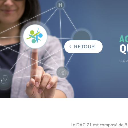
A
Q
RETOUR
SAM
Le DAC 71 est composé de 8 é