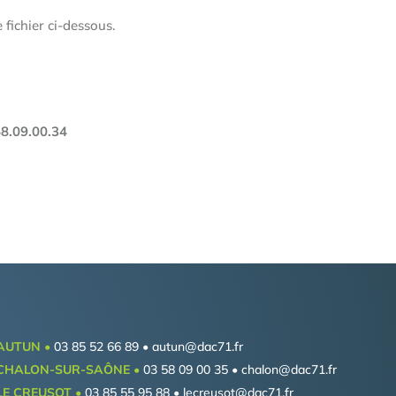
 fichier ci-dessous.
58.09.00.34
AUTUN •
03 85 52 66 89 •
autun@dac71.fr
CHALON-SUR-SAÔNE •
03 58 09 00 35 •
chalon@dac71.fr
LE CREUSOT •
03 85 55 95 88 •
lecreusot@dac71.fr